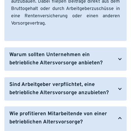
aufzubauen. Dabei fließen Beiträge direkt aus dem 
Bruttogehalt oder durch Arbeitgeberzuschüsse in 
eine Rentenversicherung oder einen anderen 
Vorsorgevertrag.
Warum sollten Unternehmen ein 
betriebliche Altersvorsorge anbieten?
Eine betriebliche Altersvorsorge bietet zahlreiche 
Vorteile für Unternehmen:
Sind Arbeitgeber verpflichtet, eine 
Mitarbeiterbindung und -gewinnung:
 Sie 
betriebliche Altersvorsorge anzubieten?
machen sich als Arbeitgeber attraktiver.
Steuerliche Vorteile:
 Die Beiträge sind in der 
Ja, seit dem Betriebsrentenstärkungsgesetz (2018) 
Regel steuer- und sozialversicherungsfrei.
sind Arbeitgeber verpflichtet, Mitarbeitenden eine 
Wie profitieren Mitarbeitende von einer 
Erfüllung gesetzlicher Anforderungen:
 Seit 
Entgeltumwandlung für die betriebliche 
betrieblichen Altersvorsorge?
dem Betriebsrentenstärkungsgesetz sind 
Altersvorsorge anzubieten. Zudem müssen 