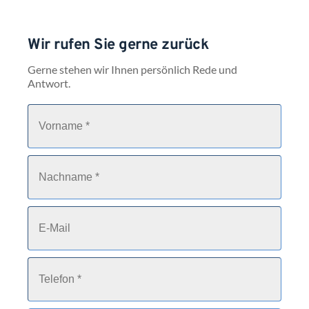
Wir rufen Sie gerne zurück
Gerne stehen wir Ihnen persönlich Rede und 
Antwort.
V
o
r
n
a
N
m
a
e
c
*
h
n
E
a
-
m
M
e
a
*
i
T
l
e
l
e