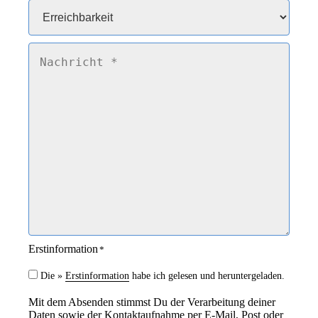
f
E
o
r
n
r
*
e
N
i
a
c
c
h
h
b
r
a
i
r
c
k
h
e
t
i
*
t
*
Erstinformation
*
Die »
Erstinformation
habe ich gelesen und heruntergeladen.
Mit dem Absenden stimmst Du der Verarbeitung deiner
Daten sowie der Kontaktaufnahme per E-Mail, Post oder