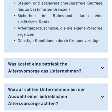
Zuschüsse zur 
betriebliche Altersvorsorge
Arbeitgeber bei neuen 
Steuer- und sozialversicherungsfreie Beiträge 
betriebliche Altersvorsorge-
verpflichtend.
Verträgen einen Zuschuss von 15 % leisten, wenn 
(bis zu bestimmten Grenzen)
Zufriedenheit der Mitarbeitenden:
 Die 
sie Sozialversicherungsbeiträge einsparen.
Sicherheit im Ruhestand durch eine 
zusätzliche Altersvorsorge erhöht die 
zusätzliche Rente
finanzielle Sicherheit und Wertschätzung.
Arbeitgeberzuschüsse, die die eigene Vorsorge 
ergänzen
Günstige Konditionen durch Gruppenverträge
Was kostet eine betriebliche 
Altersvorsorge das Unternehmen?
Die Kosten hängen vom gewählten Modell ab. Zwar 
müssen Arbeitgeber Zuschüsse leisten, diese sind 
Worauf sollten Unternehmen bei der 
jedoch steuerlich absetzbar. Durch die Einsparung 
Auswahl einer betrieblichen 
von Sozialversicherungsbeiträgen wird der 
Altersvorsorge achten?
finanzielle Aufwand oft geringer als erwartet.