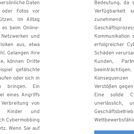
persönliche Daten 
Bedeutung, da sie
 oder Fotos vor 
Verfügbarkeit s
tzen. Im Alltag 
zunehmend d
i es beim Online-
Geschäftsproz
n Netzwerken und 
Kommunikation s
siken aus, etwa 
erfolgreicher Cyb
hl. Gelangen Ihre 
Schäden verursac
e, können Dritte 
Kunden, Partn
piel gefälschte 
beeinträchtigen
aufen oder sich in 
Konsequenzen 
 bringen. Ein 
Verstößen gegen
l eines Angriffs 
Eine solide Cyb
Verbreitung von 
unerlässlich,
h Kinder und 
Geschäftsbetr
rch Cybermobbing 
Wettbewerbsfähigk
tz. Wenn Sie auf 