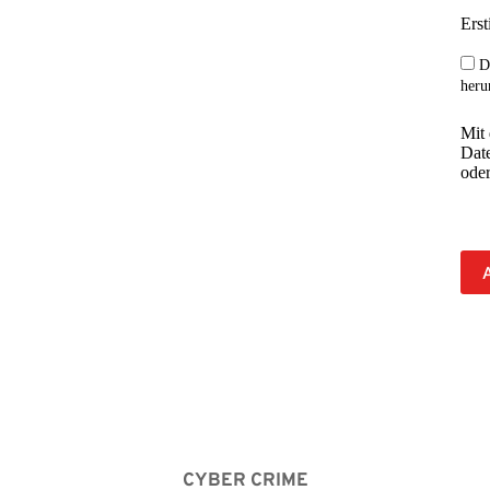
Erst
D
heru
Mit
Date
oder
r digitale Systeme wie 
werden, etwa durch 
Sowohl Privatpersonen 
on solchen Angriffen 
chützen.
CYBER CRIME