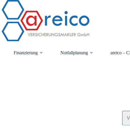
Finanzierung
Notfallplanung
areico – C
Wi
Ger
Ant
V
o
r
n