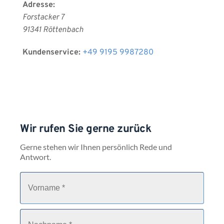
Adresse:
Forstacker 7
91341 Röttenbach 
Kundenservice:
+49 9195 9987280
Wir rufen Sie gerne zurück
Gerne stehen wir Ihnen persönlich Rede und 
Antwort.
V
o
r
n
a
N
m
a