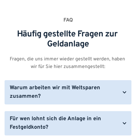
FAQ
Häufig gestellte Fragen zur 
Geldanlage
Fragen, die uns immer wieder gestellt werden, haben 
wir für Sie hier zusammengestellt:
Warum arbeiten wir mit Weltsparen 
WeltSparen bietet Zugang zu Tages- und 
Festgeldern aus ganz Europa, zu einfachen 
Für wen lohnt sich die Anlage in ein 
Investmentprodukten sowie zur kostengünstigen 
Festgeldkonto?
Altersvorsorge mit Raisin Pension. WeltSparen 