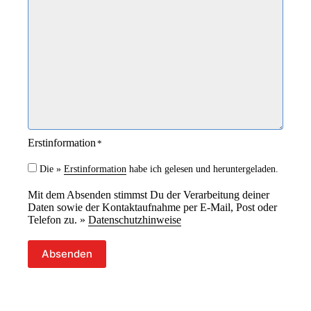
a
i
r
c
k
h
e
t
i
*
t
*
Erstinformation
*
Die »
Erstinformation
habe ich gelesen und heruntergeladen.
Mit dem Absenden stimmst Du der Verarbeitung deiner
Daten sowie der Kontaktaufnahme per E-Mail, Post oder
Telefon zu. »
Datenschutzhinweise
Absenden