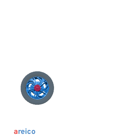
a
reico