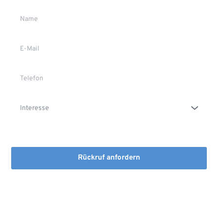
Die Erstinformation habe ich gelesen und heruntergeladen
Rückruf anfordern
Mit dem Absenden stimmen Sie der Verarbeitung Ihrer Daten 
sowie der Kontaktaufnahme per E-Mail, Post oder Telefon zu. 