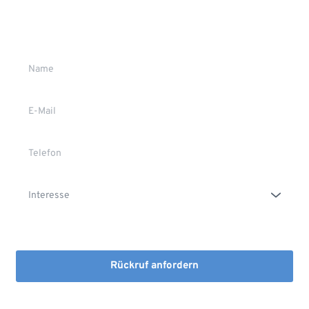
Wir rufen Sie gerne zurück
Gerne stehen wir Ihnen persönlich Rede und Antwort.
Die Erstinformation habe ich gelesen und heruntergeladen
Rückruf anfordern
Mit dem Absenden stimmen Sie der Verarbeitung Ihrer Daten 