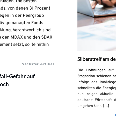
chlagen. Die besten
ds, von denen 31 Prozent
gegen in der Peergroup
ktiv gemanagten Fonds
klung. Verantwortlich sind
die den MDAX und den SDAX
ent setzt, sollte mithin
Silberstreif am 
Nächster Artikel
Die Hoffnungen auf 
all-Gefahr auf
Stagnation schienen be
Infolge des Irankrie
hoch
schnellten die Energie
nun zeigen aktuelle 
deutsche Wirtschaft 
umgehen kann. […]