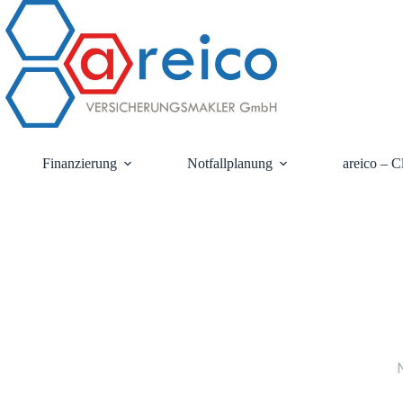
Finanzierung
Notfallplanung
areico – C
Wi
Ger
Ant