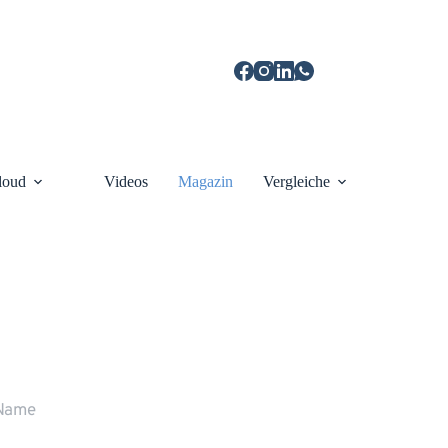
loud
Videos
Magazin
Vergleiche
r rufen Sie gerne zurück
ne stehen wir Ihnen persönlich Rede und 
wort.