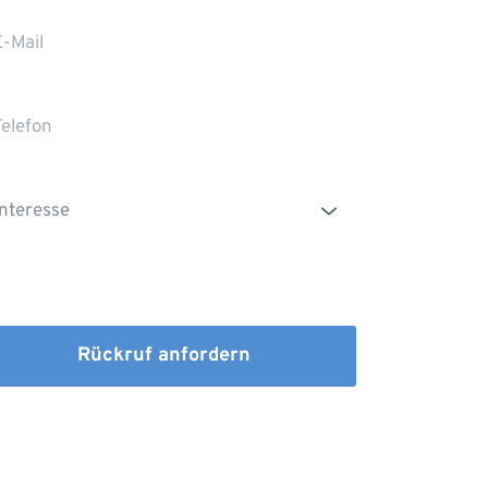
Die Erstinformation habe ich gelesen und
heruntergeladen
Rückruf anfordern
dem Absenden stimmen Sie der Verarbeitung Ihrer 
n sowie der Kontaktaufnahme per E-Mail, Post oder 
fon zu. 