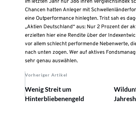
im letzten Jahr nur 386 ihren Vergleichsindex s
Chancen hatten Anleger mit Schwellenländerfon
eine Outperformance hinlegten. Trist sah es da
„Aktien Deutschland“ aus: Nur 2 Prozent der a
erzielten hier eine Rendite über der Indexentwic
vor allem schlecht performende Nebenwerte, 
nach unten zogen. Wer auf aktives Fondsmanagem
sehr genau auswählen.
Vorheriger Artikel
Wenig Streit um
Wildunf
Hinterbliebenengeld
Jahres