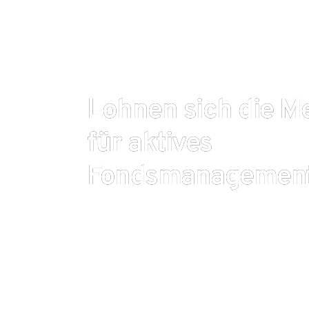
Lohnen sich die M
für aktives
Fondsmanagemen
Gegenüber passiven Indexfonds (ETF) verlangen a
höhere Gebühren, da schließlich Manpower für di
aufgewendet werden muss. Die Mehrkosten werden,
eine Outperformance mehr als kompensiert, sprich
müssen gemessen an einem Vergleichsindex eine d
erwirtschaften. Laut einer aktuellen Scope-Analyse