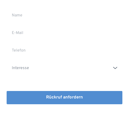
Die Erstinformation habe ich gelesen und heruntergeladen
Rückruf anfordern
Mit dem Absenden stimmen Sie der Verarbeitung Ihrer Daten 
sowie der Kontaktaufnahme per E-Mail, Post oder Telefon zu. 