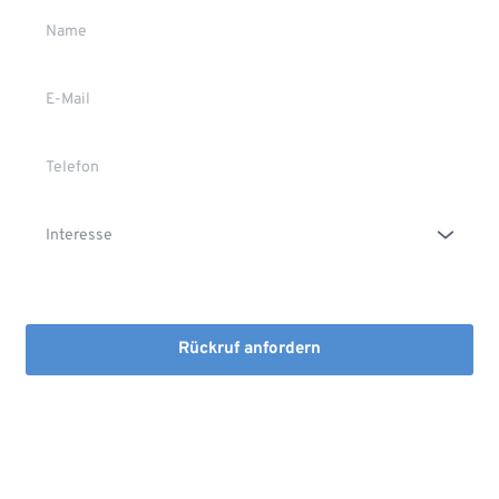
Die Erstinformation habe ich gelesen und heruntergeladen
Rückruf anfordern
Mit dem Absenden stimmen Sie der Verarbeitung Ihrer Daten 
sowie der Kontaktaufnahme per E-Mail, Post oder Telefon zu. 
Erstinformation