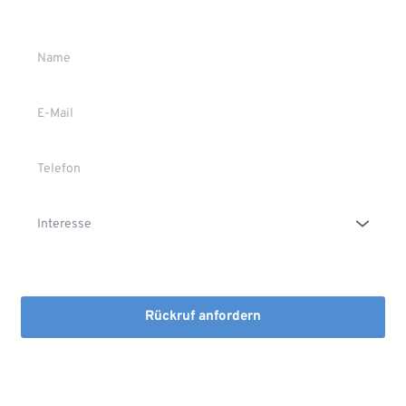
Gerne stehen wir Ihnen persönlich Rede und Antwort.
Die Erstinformation habe ich gelesen und heruntergeladen
Rückruf anfordern
Mit dem Absenden stimmen Sie der Verarbeitung Ihrer Daten 
sowie der Kontaktaufnahme per E-Mail, Post oder Telefon zu. 