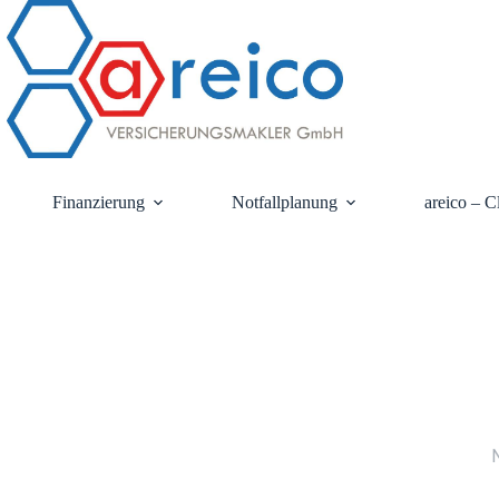
Finanzierung
Notfallplanung
areico – C
Wi
Ger
Ant