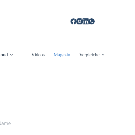
loud
Videos
Magazin
Vergleiche
r rufen Sie gerne zurück
ne stehen wir Ihnen persönlich Rede und 
wort.