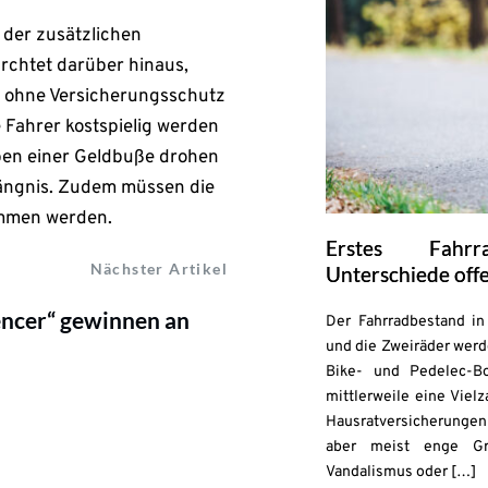
 der zusätzlichen
rchtet darüber hinaus,
 ohne Versicherungsschutz
 Fahrer kostspielig werden
eben einer Geldbuße drohen
ängnis. Zudem müssen die
ommen werden.
Erstes Fahrr
Nächster Artikel
Unterschiede off
encer“ gewinnen an
Der Fahrradbestand in 
und die Zweiräder werd
s
Bike- und Pedelec-B
mittlerweile eine Viel
Hausratversicherungen 
aber meist enge Gr
Vandalismus oder […]