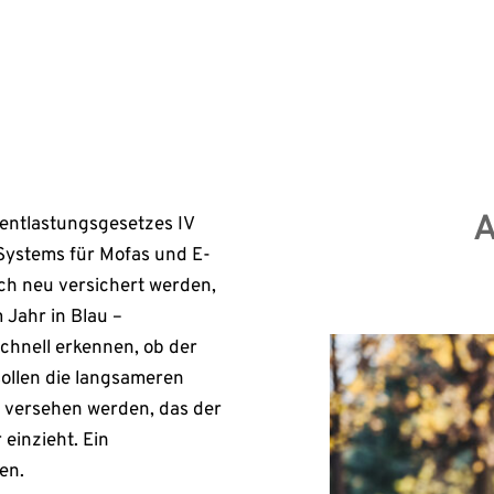
weiräder mit […]
Erst
A
entlastungsgesetzes IV
ystems für Mofas und E-
ich neu versichert werden,
 Jahr in Blau –
chnell erkennen, ob der
sollen die langsameren
 versehen werden, das der
 einzieht. Ein
en.