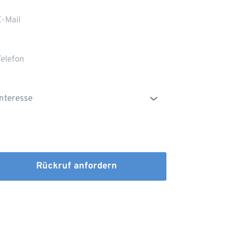
Die Erstinformation habe ich gelesen und
heruntergeladen
Rückruf anfordern
dem Absenden stimmen Sie der Verarbeitung Ihrer 
n sowie der Kontaktaufnahme per E-Mail, Post oder 
fon zu. 