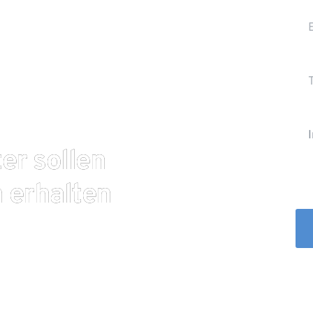
er sollen
 erhalten
lastungsgesetzes IV eine
für Mofas und E-Scooter
sichert werden, was mit
Mit 
lau –nachgewiesen wird.
Date
r Versicherungsschutz
Tele