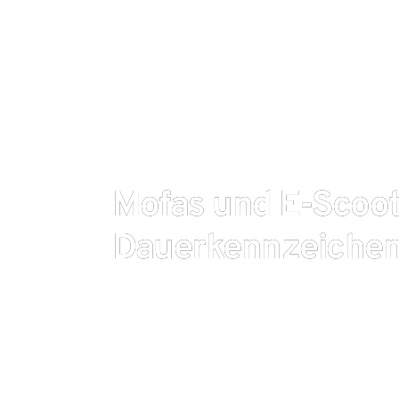
Mofas und E-Scoot
Dauerkennzeichen
Das Bundeskabinett hat im Zuge des Bürokratieent
Änderung des Versicherungskennzeichen-Systems 
beschlossen. Bisher müssen diese jährlich neu ver
einem farbigen Kennzeichen – in diesem Jahr in B
Ordnungshüter können so schnell erkennen, ob de