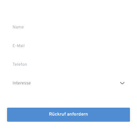
Gerne stehen wir Ihnen persönlich Rede und Antwort.
Die Erstinformation habe ich gelesen und heruntergeladen
Rückruf anfordern
Mit dem Absenden stimmen Sie der Verarbeitung Ihrer Daten 